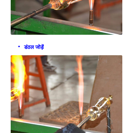
डंठल जोड़ें