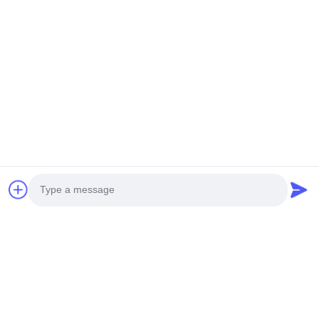
अनुसंधान एवं विकास क्षमता
शीआन दाशी हाउसवेयर कं, लिमिटेड
ग्राहकों की व्यावसायिक आवश्यकताओं के
लिए विशेष आर एंड डी टीम है।
उत्पाद विकास प्रक्रिया:
उत्पाद एक ड्राइंग से तैयार किए जा सकते हैं
डिजाइन कलाकृति
मोल्ड स्थापित करें
नमूना
बड़े पैमाने पर उत्पादन निरीक्षण
Photo
वितरण
Video Call