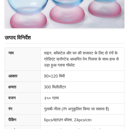
उत्पाद विनिर्देश
नाम
वाइन, कॉकटेल और घर की सजावट के लिए दो रंगों के
ग्रेडिएंट फ्रॉस्टेड आधारित पेय गिलास के साथ हाथ से
उड़ा हुआ ग्लास गॉब्लेट
आकार
90×120 मिमी
क्षमता
300 मिलीलीटर
वजन
३५० ग्राम
रंग
गुलाबी-नीला (रंग अनुकूलित किया जा सकता है)
पैकिंग
6pcs/ब्राउन बॉक्स, 24pcs/ctn