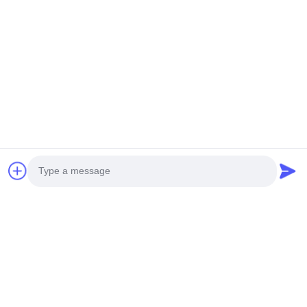
भेजना
होम
उत्पाद
हमारे बारे में
फैक्टरी यात्रा
गुणवत्ता नियंत्रण
हमसे संपर्क करें
एक बोली का अनुरोध
Photo
टेलीफोन:
86-29-87882900
Video Call
ईमेल:
samning@fromheart.com.cn
© 2026 Xi'An Daxi Houseware Co., Ltd. All Rights Reserved.