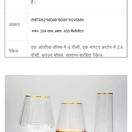
है।
टीडी
TD62*MD86*BD85*H245MM
आकार
वजनः 164 ग्राम, क्षमताः 450 मिलीलीटर
एक आंतरिक बॉक्स में 4 पीसी, एक मास्टर कार्टन में 24
पैकेज
पीसी. ब्राउन बॉक्स. सामान्य सुरक्षित पैकेज.
एमओक्यू
1200 पीसी
लीड
पंद्रह दिन
टाइम
हमारी कंपनी और कारखाने गुणवत्ता नियंत्रण पर बहुत प्रयास करते
हैं। हम बजट मूल्य के साथ शीर्ष गुणवत्ता वाले ग्लासवेयर प्रदान करते