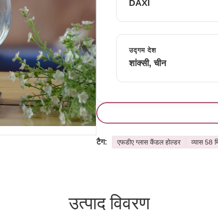
DAXI
उद्गम देश
शांक्सी, चीन
टैग:
एफडीए ग्लास कैंडल होल्डर
व्यास 58 म
उत्पाद विवरण