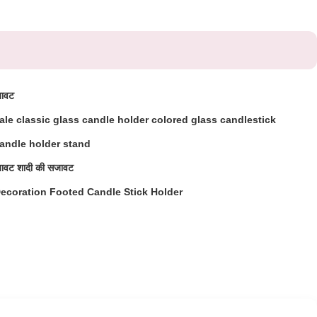
जावट
le classic glass candle holder colored glass candlestick
andle holder stand
ावट शादी की सजावट
coration Footed Candle Stick Holder