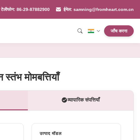
टेलीफोन: 86-29-87882900
ईमेल: samning@fromheart.com.cn
जाँच करना
न स्तंभ मोमबत्तियाँ
व्यापारिक संपत्तियाँ
उत्पाद मॉडल