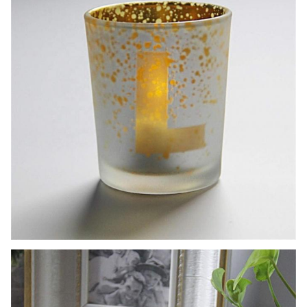
3000 पीसी (हम भी स्टॉक है, तो नमूना आदेश स्वीकार कर
एमओक्यू
सकते हैं)
लीड टाइम
30-45 दिन
भुगतान की अवधिः टी/टी 30% जमा,बल्कि
बी/एल की प्रति दृश्य पर।