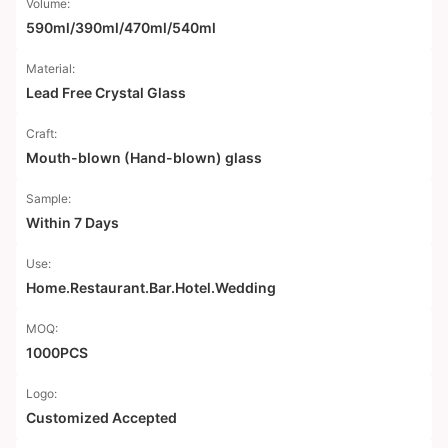
Volume:
590ml/390ml/470ml/540ml
Material:
Lead Free Crystal Glass
Craft:
Mouth-blown (Hand-blown) glass
Sample:
Within 7 Days
Use:
Home.Restaurant.Bar.Hotel.Wedding
MOQ:
1000PCS
Logo:
Customized Accepted